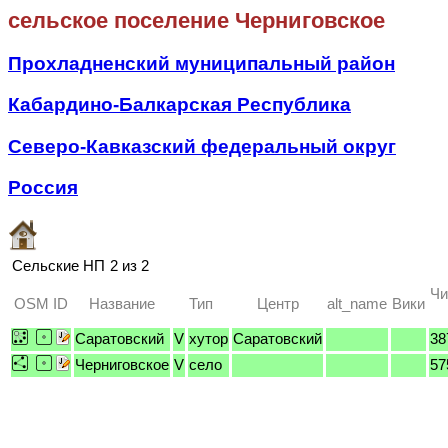
сельское поселение Черниговское
Прохладненский муниципальный район
Кабардино-Балкарская Республика
Северо-Кавказский федеральный округ
Россия
Сельские НП
2 из 2
Чи
OSM ID
Название
Тип
Центр
alt_name
Вики
Саратовский
V
хутор
Саратовский
38
Черниговское
V
село
57