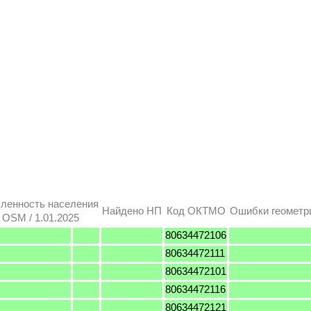
ленность населения
Найдено НП
Код ОКТМО
Ошибки геометр
OSM / 1.01.2025
80634472106
80634472111
80634472101
80634472116
80634472121