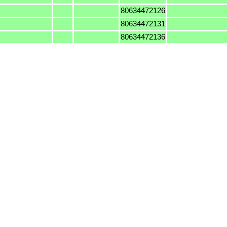
80634472126
80634472131
80634472136