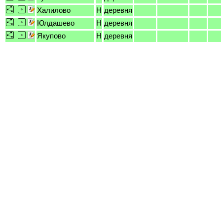
Халилово
H
деревня
Юлдашево
H
деревня
Якупово
H
деревня