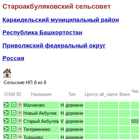
Староакбуляковский сельсовет
Караидельский муниципальный район
Республика Башкортостан
Приволжский федеральный округ
Россия
Сельские НП
8 из 8
Чис
OSM ID
Название
Тип
Центр
alt_name
Вики
Маликово
H
деревня
Новый Акбуляк
H
деревня
Старый Акбуляк
V
деревня
502
Тегерменево
H
деревня
Туюшево
H
деревня