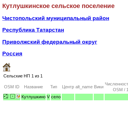
Кутлушкинское сельское поселение
Чистопольский муниципальный район
Республика Татарстан
Приволжский федеральный округ
Россия
Сельские НП
1 из 1
Численност
OSM ID
Название
Тип
Центр
alt_name
Вики
OSM / 1
Кутлушкино
V
село