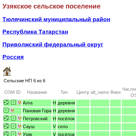
Узякское сельское поселение
Тюлячинский муниципальный район
Республика Татарстан
Приволжский федеральный округ
Россия
Сельские НП
6 из 6
Числе
OSM ID
Название
Тип
Центр
alt_name
Вики
OS
Алга
H
деревня
Пановая Гора
H
деревня
Петровский
H
посёлок
Сауш
V
село
Узяк
V
посёлок