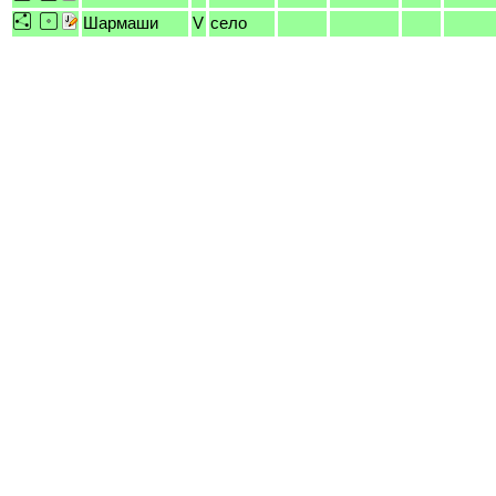
Шармаши
V
село