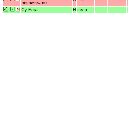
лесничество
Су-Елга
H
село