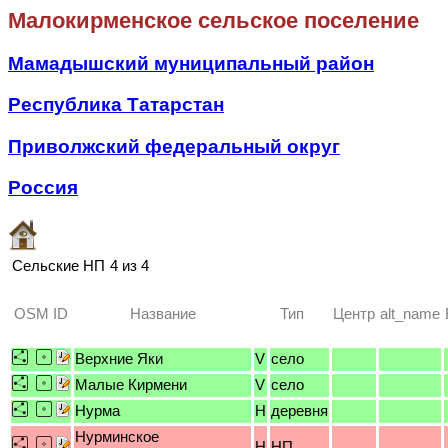
Малокирменское сельское поселение
Мамадышский муниципальный район
Республика Татарстан
Приволжский федеральный округ
Россия
Сельские НП
4 из 4
OSM ID
Название
Тип
Центр
alt_name
Верхние Яки
V
село
Малые Кирмени
V
село
Нурма
H
деревня
Нурминское
H
НП