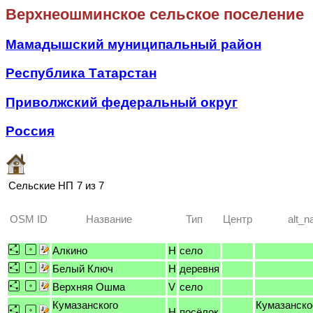
Верхнеошминское сельское поселение
Мамадышский муниципальный район
Республика Татарстан
Приволжский федеральный округ
Россия
Сельские НП
7 из 7
OSM ID
Название
Тип
Центр
alt_
Алкино
H
село
Белый Ключ
H
деревня
Верхняя Ошма
V
село
Кумазанского
Кумазанско
H
посёлок