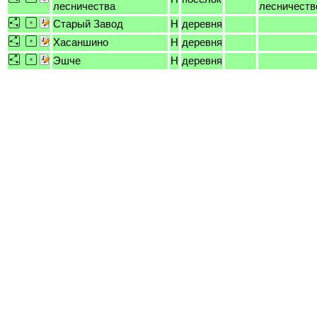
лесничества
лесничеств
Старый Завод
H
деревня
Хасаншино
H
деревня
Эшче
H
деревня