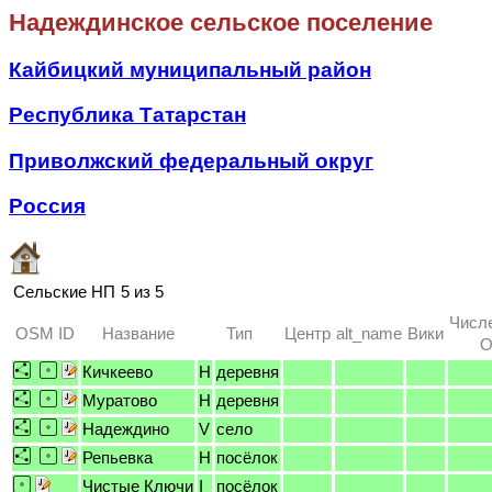
Надеждинское сельское поселение
Кайбицкий муниципальный район
Республика Татарстан
Приволжский федеральный округ
Россия
Сельские НП
5 из 5
Числ
OSM ID
Название
Тип
Центр
alt_name
Вики
O
Кичкеево
H
деревня
Муратово
H
деревня
Надеждино
V
село
Репьевка
H
посёлок
Чистые Ключи
I
посёлок