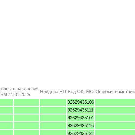
енность населения
Найдено НП
Код ОКТМО
Ошибки геометрии
SM / 1.01.2025
92629435106
92629435111
92629435101
92629435116
92629435121