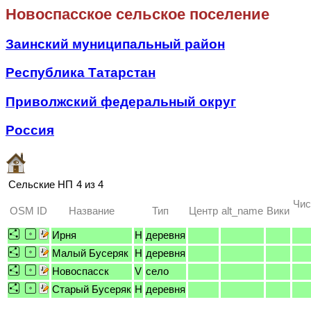
Новоспасское сельское поселение
Заинский муниципальный район
Республика Татарстан
Приволжский федеральный округ
Россия
Сельские НП
4 из 4
Чис
OSM ID
Название
Тип
Центр
alt_name
Вики
Ирня
H
деревня
Малый Бусеряк
H
деревня
Новоспасск
V
село
Старый Бусеряк
H
деревня