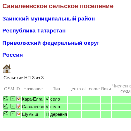
Савалеевское сельское поселение
Заинский муниципальный район
Республика Татарстан
Приволжский федеральный округ
Россия
Сельские НП
3 из 3
Численно
OSM ID
Название
Тип
Центр
alt_name
Вики
OSM 
Кара-Елга
V
село
Савалеево
V
село
Шумыш
H
деревня