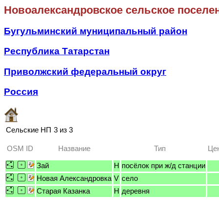
Новоалександровское сельское поселе
Бугульминский муниципальный район
Республика Татарстан
Приволжский федеральный округ
Россия
Сельские НП
3 из 3
OSM ID
Название
Тип
Це
Зай
H
посёлок при ж/д станции
Новая Александровка
V
село
Старая Казанка
H
деревня