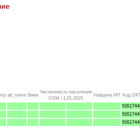
ние
Численность населения
нтр
alt_name
Вики
Найдено НП
Код О
OSM / 1.01.2025
9261744
9261744
9261744