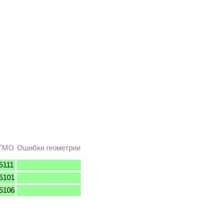
КТМО
Ошибки геометрии
5111
5101
5106