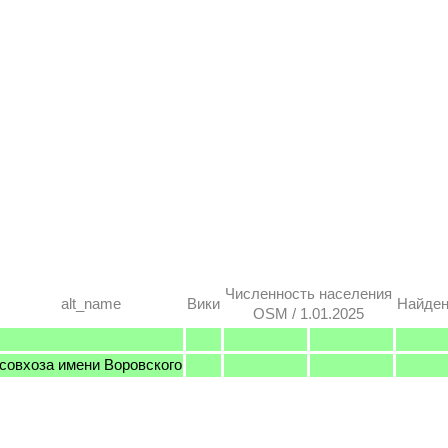
Численность населения
alt_name
Вики
Найде
OSM / 1.01.2025
совхоза имени Воровского