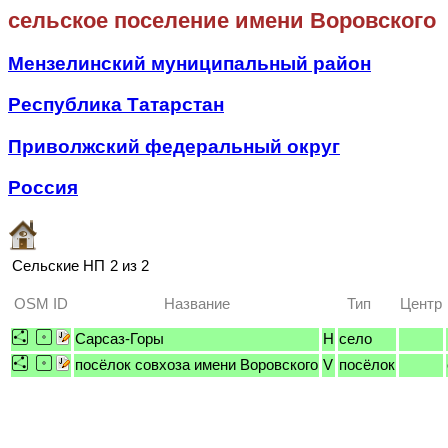
сельское поселение имени Воровского
Мензелинский муниципальный район
Республика Татарстан
Приволжский федеральный округ
Россия
Сельские НП
2 из 2
OSM ID
Название
Тип
Центр
Сарсаз-Горы
H
село
посёлок совхоза имени Воровского
V
посёлок