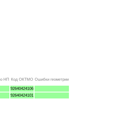
но НП
Код ОКТМО
Ошибки геометрии
92640424106
92640424101