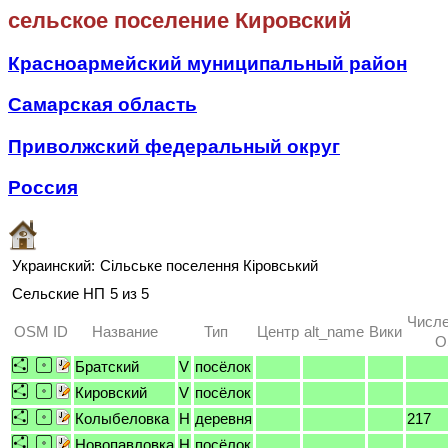
сельское поселение Кировский
Красноармейский муниципальный район
Самарская область
Приволжский федеральный округ
Россия
Украинский:
Сільське поселення Кіровський
Сельские НП
5 из 5
Числе
OSM ID
Название
Тип
Центр
alt_name
Вики
O
Братский
V
посёлок
Кировский
V
посёлок
Колыбеловка
H
деревня
217
Новопавловка
H
посёлок