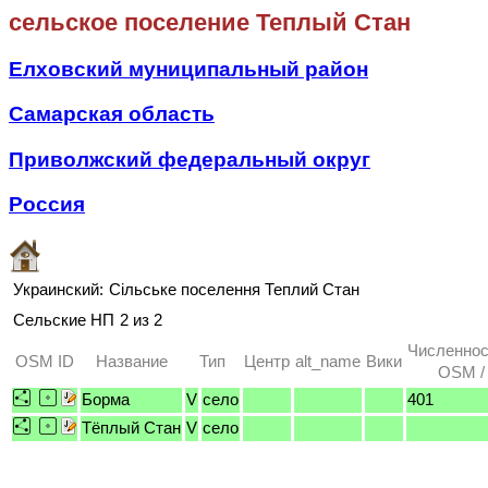
сельское поселение Теплый Стан
Елховский муниципальный район
Самарская область
Приволжский федеральный округ
Россия
Украинский:
Сільське поселення Теплий Стан
Сельские НП
2 из 2
Численнос
OSM ID
Название
Тип
Центр
alt_name
Вики
OSM / 
Борма
V
село
401
Тёплый Стан
V
село