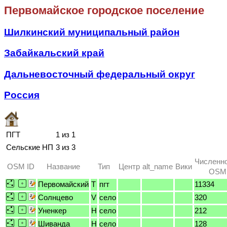
Первомайское городское поселение
Шилкинский муниципальный район
Забайкальский край
Дальневосточный федеральный округ
Россия
ПГТ
1 из 1
Сельские НП
3 из 3
Численно
OSM ID
Название
Тип
Центр
alt_name
Вики
OSM 
Первомайский
T
пгт
11334
Солнцево
V
село
320
Уненкер
H
село
212
Шиванда
H
село
128