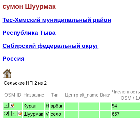
сумон Шуурмак
Тес-Хемский муниципальный район
Республика Тыва
Сибирский федеральный округ
Россия
Сельские НП
2 из 2
Численность
OSM ID
Название
Тип
Центр
alt_name
Вики
OSM / 1.
Куран
H
арбан
94
Шуурмак
V
село
657