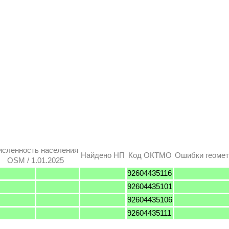
исленность населения
Найдено НП
Код ОКТМО
Ошибки геомет
OSM / 1.01.2025
92604435116
92604435101
92604435106
92604435111