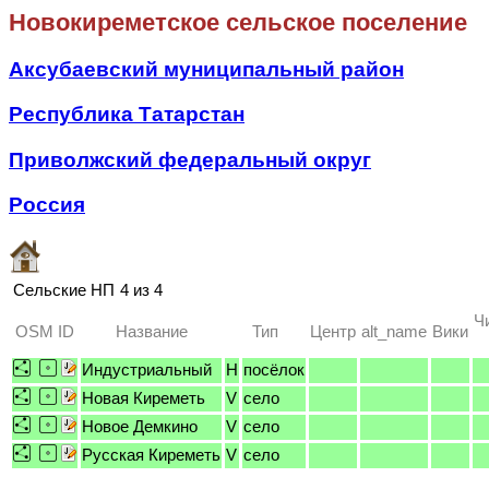
Новокиреметское сельское поселение
Аксубаевский муниципальный район
Республика Татарстан
Приволжский федеральный округ
Россия
Сельские НП
4 из 4
Ч
OSM ID
Название
Тип
Центр
alt_name
Вики
Индустриальный
H
посёлок
Новая Киреметь
V
село
Новое Демкино
V
село
Русская Киреметь
V
село