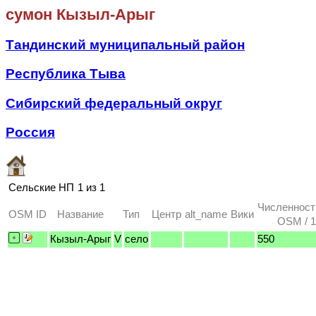
сумон Кызыл-Арыг
Тандинский муниципальный район
Республика Тыва
Сибирский федеральный округ
Россия
Сельские НП
1 из 1
Численност
OSM ID
Название
Тип
Центр
alt_name
Вики
OSM / 1
Кызыл-Арыг
V
село
550