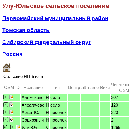
Улу-Юльское сельское поселение
Первомайский муниципальный район
Томская область
Сибирский федеральный округ
Россия
Сельские НП
5 из 5
Численн
OSM ID
Название
Тип
Центр
alt_name
Вики
OSM 
Альмяково
H
село
207
Апсагачево
H
село
120
Аргат-Юл
H
посёлок
220
Совхозный
H
посёлок
2
Улу-Юл
V
посёлок
1265