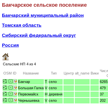
Бакчарское сельское поселение
Бакчарский муниципальный район
Томская область
Сибирский федеральный округ
Россия
Сельские НП
4 из 4
Числ
OSM ID
Название
Тип
Центр
alt_name
Вики
Бакчар
T
село
6265
Большая Галка
V
село
479
Первомайск
H
деревня
37
Чернышевка
V
село
202