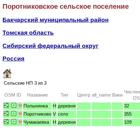
Поротниковское сельское поселение
Бакчарский муниципальный район
Томская область
Сибирский федеральный округ
Россия
Сельские НП
3 из 3
Числен
OSM ID
Название
Тип
Центр
alt_name
Вики
OSM
Полынянка
H
деревня
32
Поротниково
V
село
355
Чумакаевка
H
деревня
109