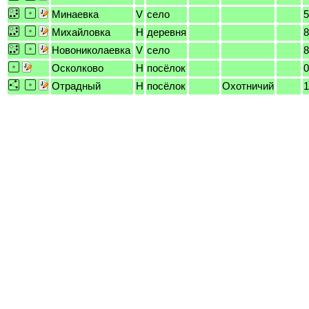
Минаевка
V
село
5
Михайловка
H
деревня
8
Новониколаевка
V
село
8
Осколково
H
посёлок
0
Отрадный
H
посёлок
Охотничий
1