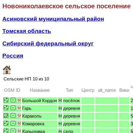
Новониколаевское сельское поселение
Асиновский муниципальный район
Томская область
Сибирский федеральный округ
Россия
Сельские НП
10 из 10
Ч
OSM ID
Название
Тип
Центр
alt_name
Вики
Большой Кордон
H
посёлок
2
Гарь
H
деревня
1
Караколь
H
деревня
5
Комаровка
H
деревня
3
Копыловка
H
село
5