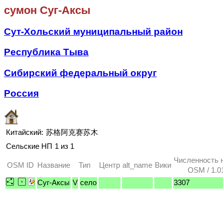
сумон Суг-Аксы
Сут-Хольский муниципальный район
Республика Тыва
Сибирский федеральный округ
Россия
Китайский:
苏格阿克赛苏木
Сельские НП
1 из 1
Численность 
OSM ID
Название
Тип
Центр
alt_name
Вики
OSM / 1.0
Суг-Аксы
V
село
3307