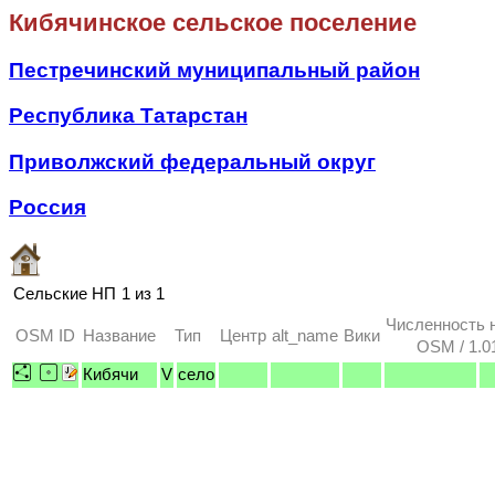
Кибячинское сельское поселение
Пестречинский муниципальный район
Республика Татарстан
Приволжский федеральный округ
Россия
Сельские НП
1 из 1
Численность 
OSM ID
Название
Тип
Центр
alt_name
Вики
OSM / 1.0
Кибячи
V
село