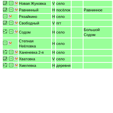
Новая Жуковка
V
село
Равнинный
H
посёлок
Равнинное
Рязайкино
H
село
Свободный
V
пгт
Большой
Содом
H
село
Содом
Степная
H
село
Неёловка
Ханеневка 2-я
H
село
Хватовка
V
село
Хмелевка
H
деревня