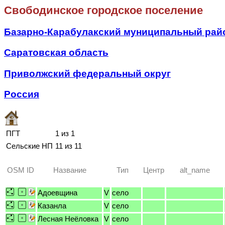
Свободинское городское поселение
Базарно-Карабулакский муниципальный рай
Саратовская область
Приволжский федеральный округ
Россия
ПГТ
1 из 1
Сельские НП
11 из 11
OSM ID
Название
Тип
Центр
alt_name
Адоевщина
V
село
Казанла
V
село
Лесная Неёловка
V
село