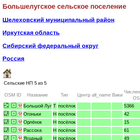
Большелугское сельское поселение
Шелеховский муниципальный район
Иркутская область
Сибирский федеральный округ
Россия
Сельские НП
5 из 5
Числен
OSM ID
Название
Тип
Центр
alt_name
Вики
OSM
Большой Луг
T
посёлок
5366
Огоньки
H
посёлок
42
Орлёнок
H
посёлок
15
Рассоха
H
посёлок
61
Ягодный
H
посёлок
49