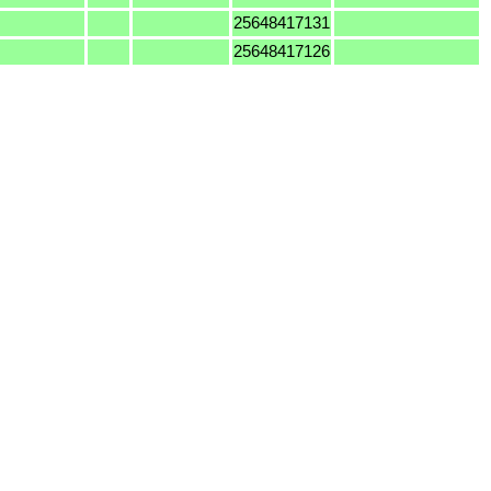
25648417131
25648417126