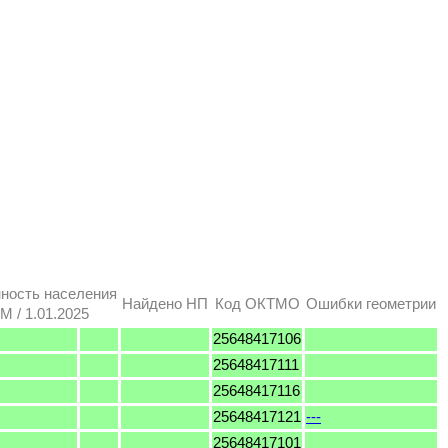
ность населения
Найдено НП
Код ОКТМО
Ошибки геометрии
M / 1.01.2025
25648417106
25648417111
25648417116
25648417121
---
25648417101