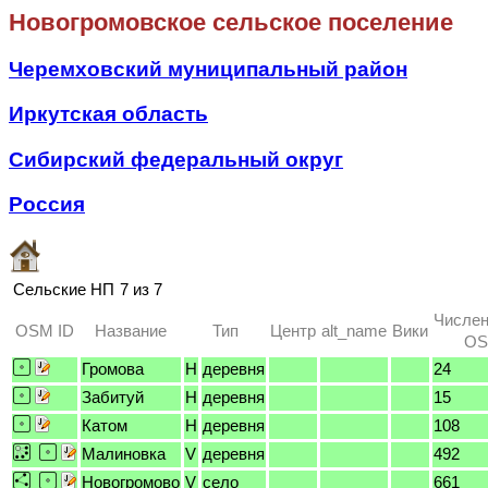
Новогромовское сельское поселение
Черемховский муниципальный район
Иркутская область
Сибирский федеральный округ
Россия
Сельские НП
7 из 7
Числен
OSM ID
Название
Тип
Центр
alt_name
Вики
OS
Громова
H
деревня
24
Забитуй
H
деревня
15
Катом
H
деревня
108
Малиновка
V
деревня
492
Новогромово
V
село
661