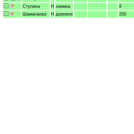
Ступина
H
заимка
8
Шаманаева
H
деревня
250