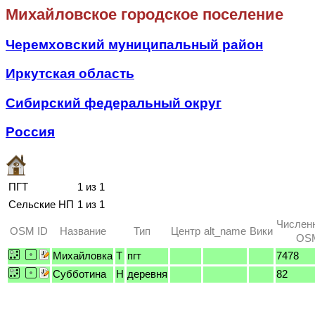
Михайловское городское поселение
Черемховский муниципальный район
Иркутская область
Сибирский федеральный округ
Россия
ПГТ
1 из 1
Сельские НП
1 из 1
Числен
OSM ID
Название
Тип
Центр
alt_name
Вики
OSM
Михайловка
T
пгт
7478
Субботина
H
деревня
82