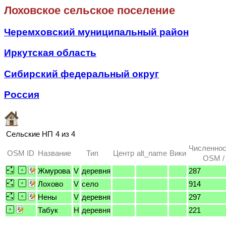
Лоховское сельское поселение
Черемховский муниципальный район
Иркутская область
Сибирский федеральный округ
Россия
Сельские НП
4 из 4
Численнос
OSM ID
Название
Тип
Центр
alt_name
Вики
OSM / 
Жмурова
V
деревня
287
Лохово
V
село
914
Нены
V
деревня
297
Табук
H
деревня
221