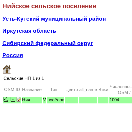
Нийское сельское поселение
Усть-Кутский муниципальный район
Иркутская область
Сибирский федеральный округ
Россия
Сельские НП
1 из 1
Численнос
OSM ID
Название
Тип
Центр
alt_name
Вики
OSM / 
Ния
V
посёлок
1004