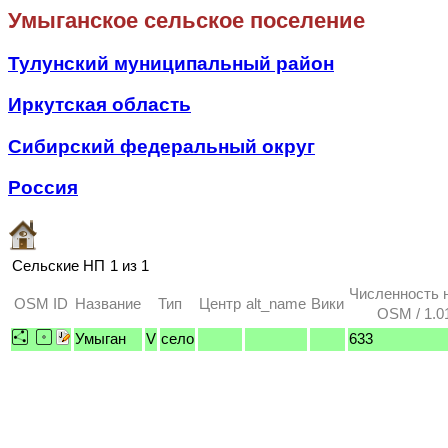
Умыганское сельское поселение
Тулунский муниципальный район
Иркутская область
Сибирский федеральный округ
Россия
Сельские НП
1 из 1
Численность 
OSM ID
Название
Тип
Центр
alt_name
Вики
OSM / 1.0
Умыган
V
село
633