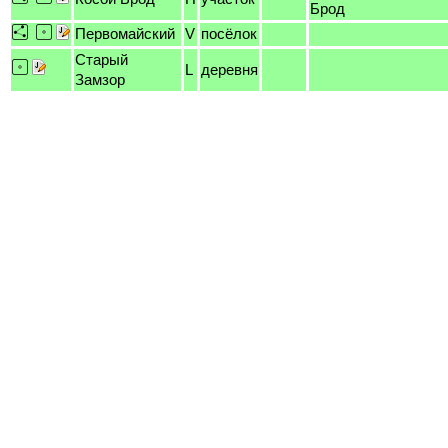
Брод
Первомайский
V
посёлок
Старый
L
деревня
Замзор