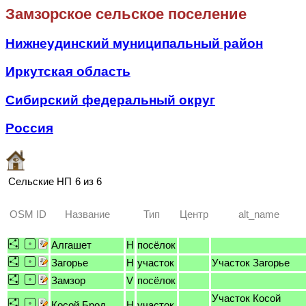
Замзорское сельское поселение
Нижнеудинский муниципальный район
Иркутская область
Сибирский федеральный округ
Россия
Сельские НП
6 из 6
OSM ID
Название
Тип
Центр
alt_name
Алгашет
H
посёлок
Загорье
H
участок
Участок Загорье
Замзор
V
посёлок
Участок Косой
Косой Брод
H
участок