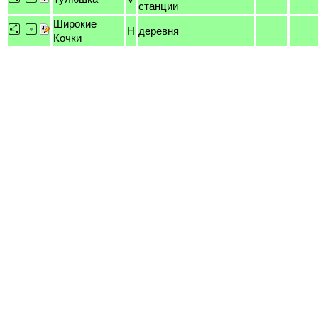
станции
Широкие
H
деревня
Кочки