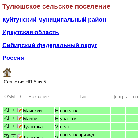
Тулюшское сельское поселение
Куйтунский муниципальный район
Иркутская область
Сибирский федеральный округ
Россия
Сельские НП
5 из 5
OSM ID
Название
Тип
Центр
alt_n
Майский
H
посёлок
Малой
H
участок
Тулюшка
V
село
посёлок при ж/д
Тулюшка
V