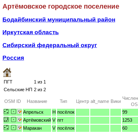
Артёмовское городское поселение
Бодайбинский муниципальный район
Иркутская область
Сибирский федеральный округ
Россия
ПГТ
1 из 1
Сельские НП
2 из 2
Числен
OSM ID
Название
Тип
Центр
alt_name
Вики
OSM
Апрельск
H
посёлок
99
Артёмовский
V
пгт
1253
Маракан
V
посёлок
60