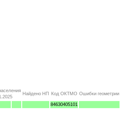
населения
Найдено НП
Код ОКТМО
Ошибки геометрии
1.2025
84630405101