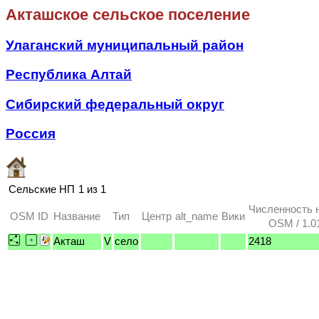
Акташское сельское поселение
Улаганский муниципальный район
Республика Алтай
Сибирский федеральный округ
Россия
Сельские НП
1 из 1
Численность 
OSM ID
Название
Тип
Центр
alt_name
Вики
OSM / 1.0
Акташ
V
село
2418