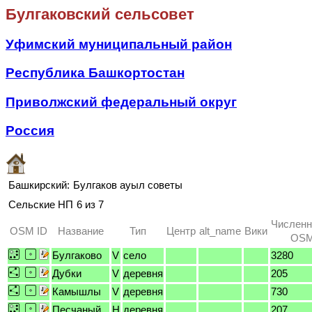
Булгаковский сельсовет
Уфимский муниципальный район
Республика Башкортостан
Приволжский федеральный округ
Россия
Башкирский:
Булгаков ауыл советы
Сельские НП
6 из 7
Численн
OSM ID
Название
Тип
Центр
alt_name
Вики
OSM 
Булгаково
V
село
3280
Дубки
V
деревня
205
Камышлы
V
деревня
730
Песчаный
H
деревня
207