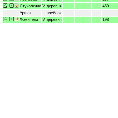
Стуколкино
V
деревня
459
Уршак
посёлок
Фомичево
V
деревня
198