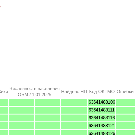
е
Численность населения
Вики
Найдено НП
Код ОКТМО
Ошибки 
OSM / 1.01.2025
63641488106
63641488111
63641488116
63641488121
63641488126