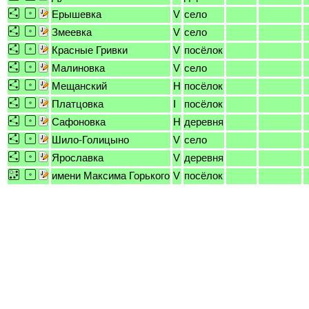
Ерышевка
V
село
Змеевка
V
село
Красные Гривки
V
посёлок
Малиновка
V
село
Мещанский
H
посёлок
Платцовка
I
посёлок
Сафоновка
H
деревня
Шило-Голицыно
V
село
Ярославка
V
деревня
имени Максима Горького
V
посёлок