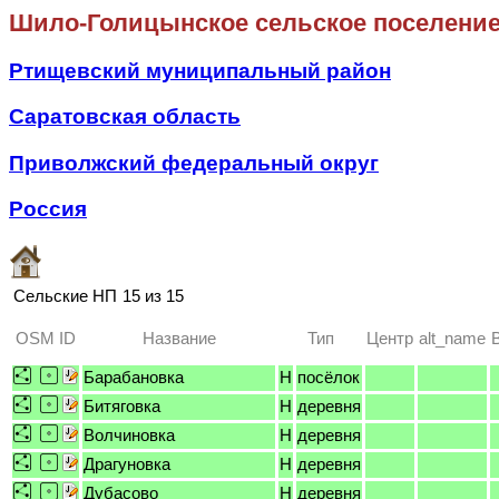
Шило-Голицынское сельское поселени
Ртищевский муниципальный район
Саратовская область
Приволжский федеральный округ
Россия
Сельские НП
15 из 15
OSM ID
Название
Тип
Центр
alt_name
Барабановка
H
посёлок
Битяговка
H
деревня
Волчиновка
H
деревня
Драгуновка
H
деревня
Дубасово
H
деревня