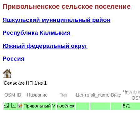
Привольненское сельское поселение
Яшкульский муниципальный район
Республика Калмыкия
Южный федеральный округ
Россия
Сельские НП
1 из 1
Числен
OSM ID
Название
Тип
Центр
alt_name
Вики
OSM
Привольный
V
посёлок
871