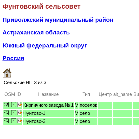
Фунтовский сельсовет
Приволжский муниципальный район
Астраханская область
Южный федеральный округ
Россия
Сельские НП
3 из 3
OSM ID
Название
Тип
Центр
alt_name
Ви
Кирпичного завода № 1
V
посёлок
Фунтово-1
V
село
Фунтово-2
V
село