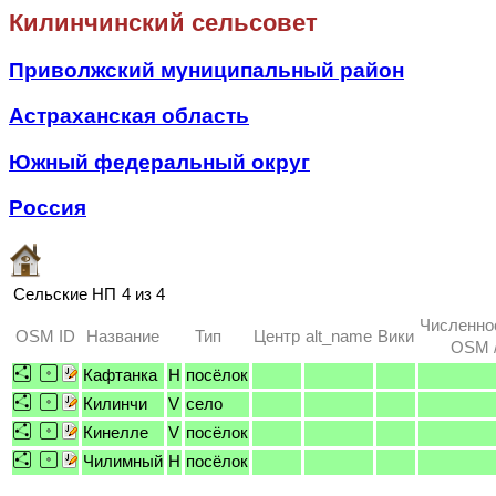
Килинчинский сельсовет
Приволжский муниципальный район
Астраханская область
Южный федеральный округ
Россия
Сельские НП
4 из 4
Численно
OSM ID
Название
Тип
Центр
alt_name
Вики
OSM /
Кафтанка
H
посёлок
Килинчи
V
село
Кинелле
V
посёлок
Чилимный
H
посёлок