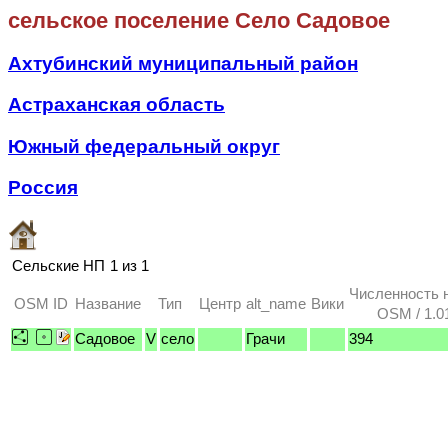
сельское поселение Село Садовое
Ахтубинский муниципальный район
Астраханская область
Южный федеральный округ
Россия
Сельские НП
1 из 1
Численность 
OSM ID
Название
Тип
Центр
alt_name
Вики
OSM / 1.0
Садовое
V
село
Грачи
394