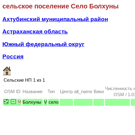
сельское поселение Село Болхуны
Ахтубинский муниципальный район
Астраханская область
Южный федеральный округ
Россия
Сельские НП
1 из 1
Численность 
OSM ID
Название
Тип
Центр
alt_name
Вики
OSM / 1.0
Болхуны
V
село