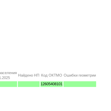
населения
Найдено НП
Код ОКТМО
Ошибки геометрии
1.2025
12605408101