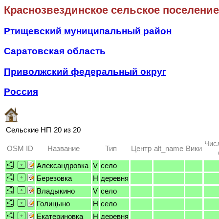
Краснозвездинское сельское поселение
Ртищевский муниципальный район
Саратовская область
Приволжский федеральный округ
Россия
Сельские НП
20 из 20
Чис
OSM ID
Название
Тип
Центр
alt_name
Вики
Александровка
V
село
Березовка
H
деревня
Владыкино
V
село
Голицыно
H
село
Екатериновка
H
деревня