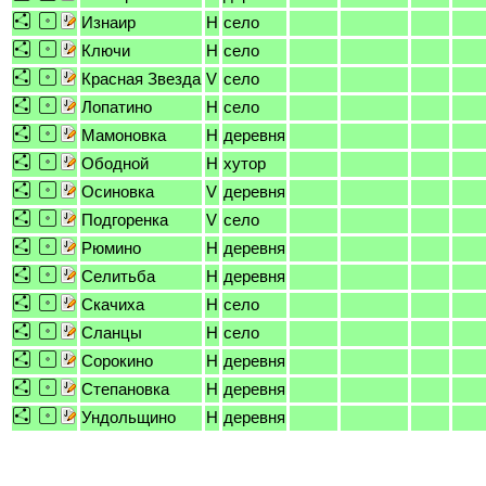
Изнаир
H
село
Ключи
H
село
Красная Звезда
V
село
Лопатино
H
село
Мамоновка
H
деревня
Ободной
H
хутор
Осиновка
V
деревня
Подгоренка
V
село
Рюмино
H
деревня
Селитьба
H
деревня
Скачиха
H
село
Сланцы
H
село
Сорокино
H
деревня
Степановка
H
деревня
Ундольщино
H
деревня