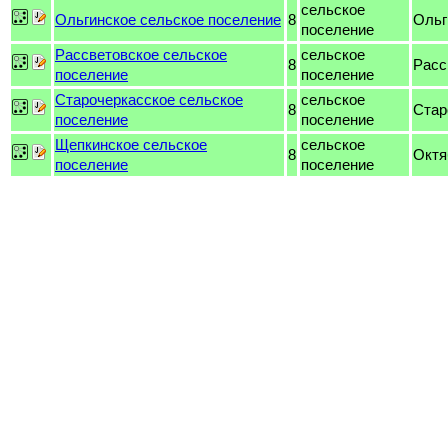
сельское
Ольгинское сельское поселение
8
Ольг
поселение
Рассветовское сельское
сельское
8
Расс
поселение
поселение
Старочеркасское сельское
сельское
8
Стар
поселение
поселение
Щепкинское сельское
сельское
8
Октя
поселение
поселение