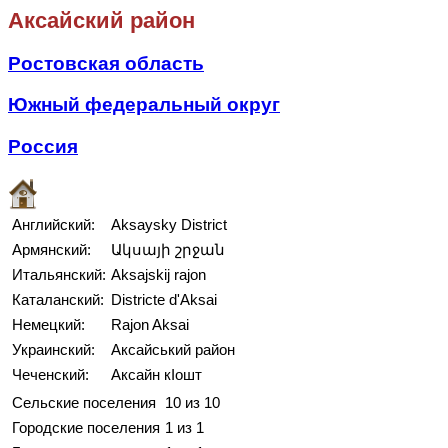
Аксайский район
Ростовская область
Южный федеральный округ
Россия
Английский:
Aksaysky District
Армянский:
Ակսայի շրջան
Итальянский:
Aksajskij rajon
Каталанский:
Districte d'Aksai
Немецкий:
Rajon Aksai
Украинский:
Аксайський район
Чеченский:
Аксайн кӀошт
Сельские поселения
10 из 10
Городские поселения
1 из 1