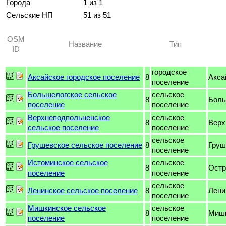
Города
1 из 1
Сельские НП
51 из 51
OSM
Название
Тип
ID
городское
Аксайское городское поселение
8
Акса
поселение
Большелогское сельское
сельское
8
Боль
поселение
поселение
Верхнеподпольненское
сельское
8
Верх
сельское поселение
поселение
сельское
Грушевское сельское поселение
8
Груш
поселение
Истоминское сельское
сельское
8
Остр
поселение
поселение
сельское
Ленинское сельское поселение
8
Лени
поселение
Мишкинское сельское
сельское
8
Мишк
поселение
поселение