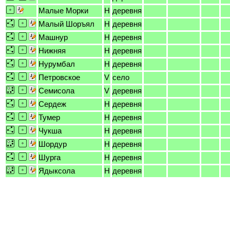
Малые Морки
H
деревня
Малый Шоръял
H
деревня
Машнур
H
деревня
Нижняя
H
деревня
Нурумбал
H
деревня
Петровское
V
село
Семисола
V
деревня
Сердеж
H
деревня
Тумер
H
деревня
Чукша
H
деревня
Шордур
H
деревня
Шурга
H
деревня
Ядыксола
H
деревня