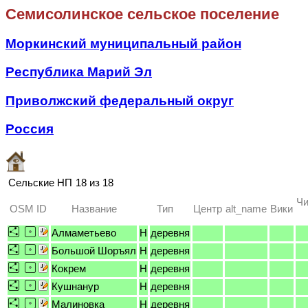
Семисолинское сельское поселение
Моркинский муниципальный район
Республика Марий Эл
Приволжский федеральный округ
Россия
Сельские НП
18 из 18
Чи
OSM ID
Название
Тип
Центр
alt_name
Вики
Алмаметьево
H
деревня
Большой Шоръял
H
деревня
Кокрем
H
деревня
Кушнанур
H
деревня
Малиновка
H
деревня