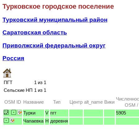
Турковское городское поселение
Турковский муниципальный район
Саратовская область
Приволжский федеральный округ
Россия
ПГТ
1 из 1
Сельские НП
1 из 1
Численнос
OSM ID
Название
Тип
Центр
alt_name
Вики
OSM / 
Турки
V
пгт
5905
Чапаевка
H
деревня