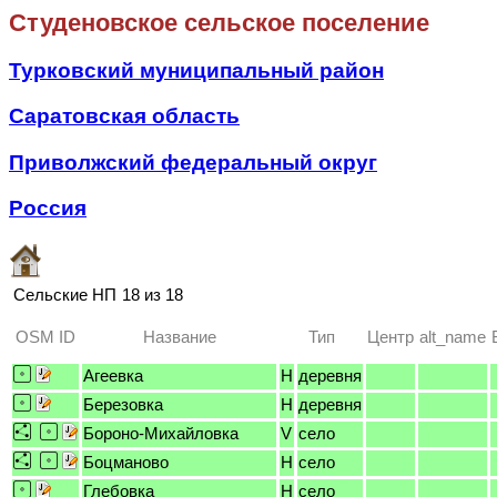
Студеновское сельское поселение
Турковский муниципальный район
Саратовская область
Приволжский федеральный округ
Россия
Сельские НП
18 из 18
OSM ID
Название
Тип
Центр
alt_name
Агеевка
H
деревня
Березовка
H
деревня
Бороно-Михайловка
V
село
Боцманово
H
село
Глебовка
H
село