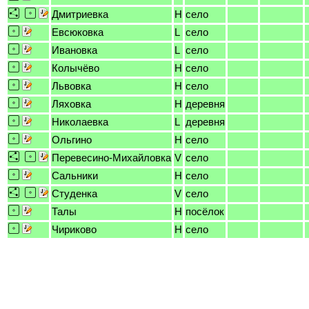
Дмитриевка
H
село
Евсюковка
L
село
Ивановка
L
село
Колычёво
H
село
Львовка
H
село
Ляховка
H
деревня
Николаевка
L
деревня
Ольгино
H
село
Перевесино-Михайловка
V
село
Сальники
H
село
Студенка
V
село
Талы
H
посёлок
Чириково
H
село