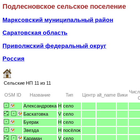
Подлесновское сельское поселение
Марксовский муниципальный район
Саратовская область
Приволжский федеральный округ
Россия
Сельские НП
11 из 11
Числ
OSM ID
Название
Тип
Центр
alt_name
Вики
Александровка
H
село
Баскатовка
V
село
Буерак
H
село
Звезда
H
посёлок
Караман
V
село