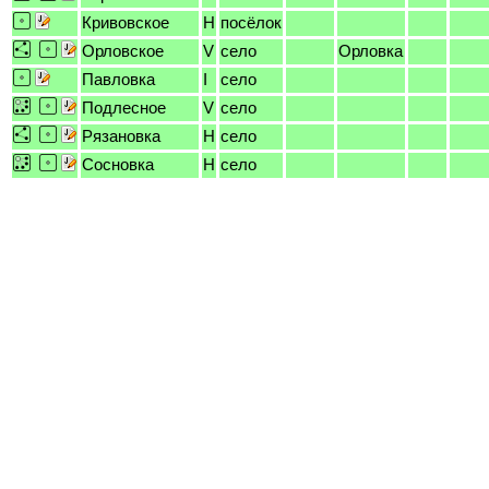
Кривовское
H
посёлок
Орловское
V
село
Орловка
Павловка
I
село
Подлесное
V
село
Рязановка
H
село
Сосновка
H
село