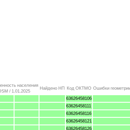
енность населения
Найдено НП
Код ОКТМО
Ошибки геометри
OSM / 1.01.2025
63626458106
63626458111
63626458116
63626458121
63626458126