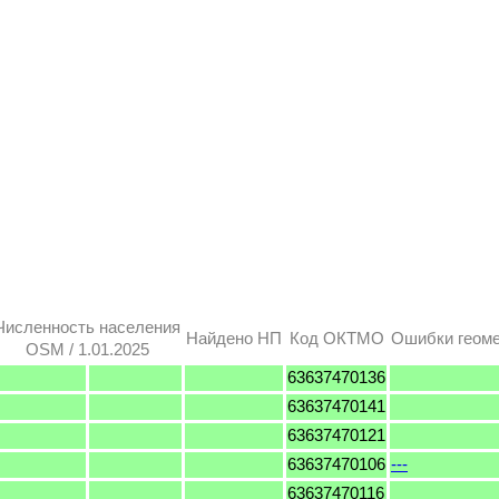
Численность населения
Найдено НП
Код ОКТМО
Ошибки геом
OSM / 1.01.2025
63637470136
63637470141
63637470121
63637470106
---
63637470116