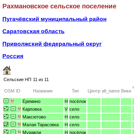
Рахмановское сельское поселение
Пугачёвский муниципальный район
Саратовская область
Приволжский федеральный округ
Россия
Сельские НП
11 из 11
OSM ID
Название
Тип
Центр
alt_name
Вики
Еремино
H
посёлок
Карловка
V
село
Максютово
H
село
Малая Тарасовка
H
село
Муравли
H
посёлок