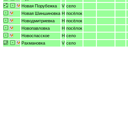
Новая Порубежка
V
село
Новая Шиншиновка
H
посёлок
Новодмитриевка
H
посёлок
Новопавловка
H
посёлок
Новоспасское
H
село
Рахмановка
V
село