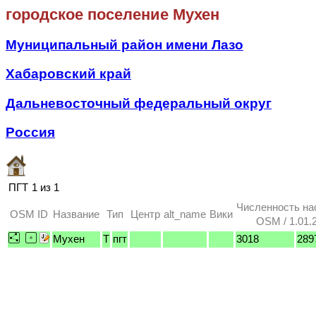
городское поселение Мухен
Муниципальный район имени Лазо
Хабаровский край
Дальневосточный федеральный округ
Россия
ПГТ
1 из 1
Численность на
OSM ID
Название
Тип
Центр
alt_name
Вики
OSM / 1.01.
Мухен
T
пгт
3018
289