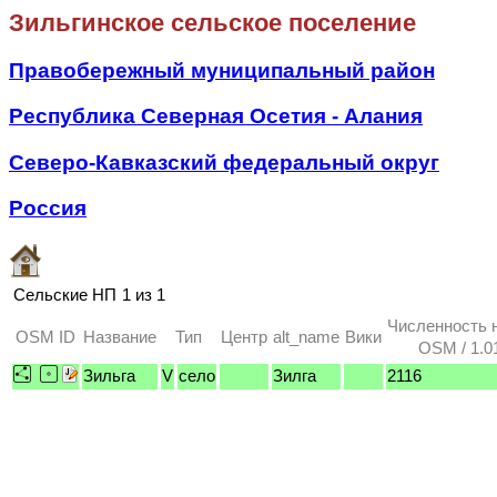
Зильгинское сельское поселение
Правобережный муниципальный район
Республика Северная Осетия - Алания
Северо-Кавказский федеральный округ
Россия
Сельские НП
1 из 1
Численность 
OSM ID
Название
Тип
Центр
alt_name
Вики
OSM / 1.0
Зильга
V
село
Зилга
2116