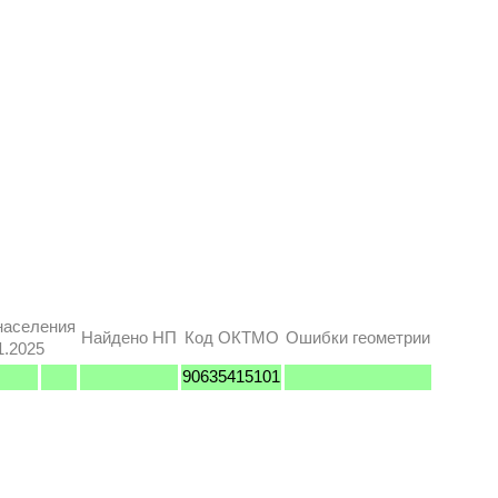
населения
Найдено НП
Код ОКТМО
Ошибки геометрии
1.2025
90635415101